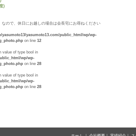
)
度)
）なので、休日にお越しの場合は会長宅にお尋ねください
/yasumoto13/yasumoto13.com/public_html/wp/wp-
og_photo.php
on line
12
n value of type bool in
blic_html/wp/wp-
og_photo.php
on line
28
n value of type bool in
blic_html/wp/wp-
og_photo.php
on line
28
ホーム
｜
会社概要
｜
実績紹介
｜
ス