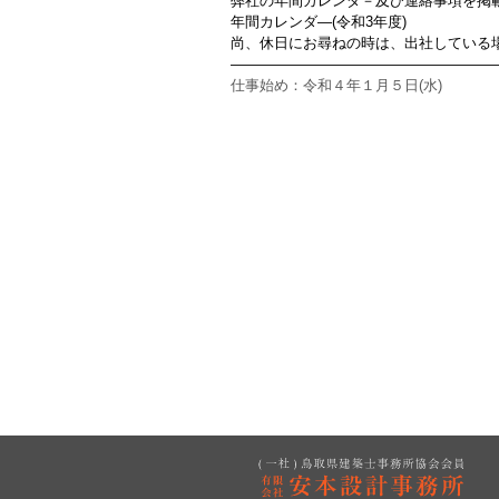
弊社の年間カレンダ－及び連絡事項を掲
年間カレンダ―(令和3年度)
尚、休日にお尋ねの時は、出社している
——————————————————
仕事始め：令和４年１月５日(水)